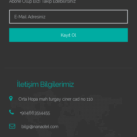
Abone Olup Bizi Takip Edebilirsiniz
İletişim Bilgilerimiz
Orta Hopa mah turgay ciner cad no 110
+904663514455
bilgi@nanaotel.com