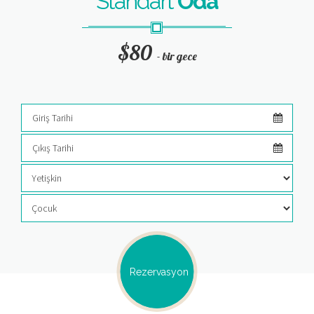
Standart
Oda
$80
- bir gece